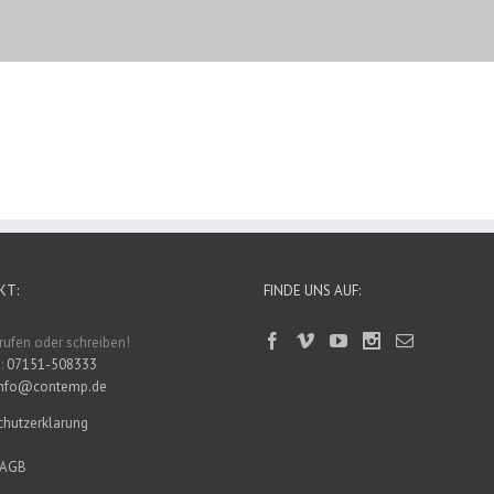
KT:
FINDE UNS AUF:
nrufen oder schreiben!
:
07151-508333
info@contemp.de
hutzerklarung
-AGB