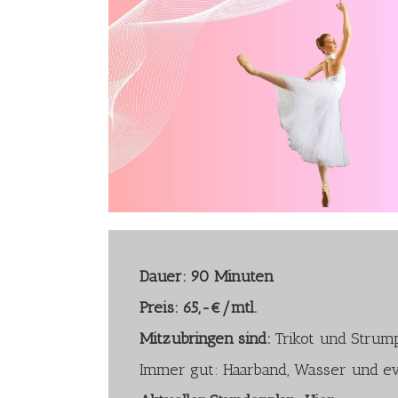
Dauer: 90 Minuten
Preis: 65,-€/mtl.
Mitzubringen sind:
Trikot und Strum
Immer gut: Haarband, Wasser und evt