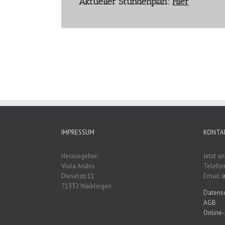
Aktueller Stundenplan:
Hier
IMPRESSUM
KONTA
Herausgeber:
Jetzt a
Viola Andris
Telefon
Dieselstr.11
Email:
71332 Waiblingen
Datensc
AGB
Online