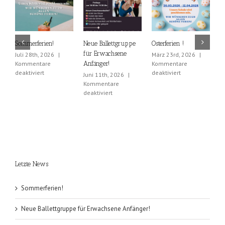
Sommerferien!
Neue Ballettgruppe
Osterferien !
E
für Erwachsene
Juli 28th, 2026
|
März 23rd, 2026
|
F
Kommentare
Anfänger!
Kommentare
|
für
für
deaktiviert
deaktiviert
d
Juni 11th, 2026
|
Sommerferien!
Osterferien
Kommentare
!
für
deaktiviert
Neue
Ballettgruppe
für
Erwachsene
Anfänger!
Letzte News
Sommerferien!
Neue Ballettgruppe für Erwachsene Anfänger!