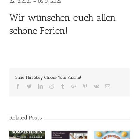
22.12.2025 – 06.01.2026
Wir wünschen euch allen
schöne Ferien!
Share This Story, Choose Your Platform!
Facebook
Twitter
Linkedin
Reddit
Tumblr
Google+
Pinterest
Vk
Email
Related Posts