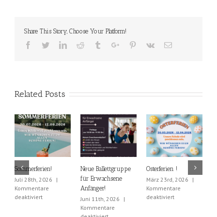
Share This Story, Choose Your Platform!
Facebook
Twitter
Linkedin
Reddit
Tumblr
Google+
Pinterest
Vk
Email
Related Posts
Sommerferien!
Neue Ballettgruppe
Osterferien !
E
für Erwachsene
Juli 28th, 2026
|
März 23rd, 2026
|
F
Kommentare
Anfänger!
Kommentare
|
für
für
deaktiviert
deaktiviert
d
Juni 11th, 2026
|
Sommerferien!
Osterferien
Kommentare
!
für
deaktiviert