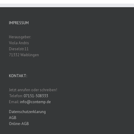
IMPRESSUM
Herausgeber:
Viola Andris
Dieselstr.11
71332 Waiblingen
KONTAKT:
Jetzt anrufen oder schreiben!
Telefon:
07151-508333
Email:
info@contemp.de
Datenschutzerklarung
AGB
Online-AGB