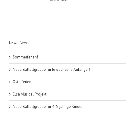
Neue
Ballettgruppe
für
Erwachsene
Anfänger!
Letzte News
Sommerferien!
Neue Ballettgruppe für Erwachsene Anfänger!
Osterferien !
Elsa Musical Projekt !
Neue Ballettgruppe für 4-5-jährige Kinder